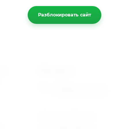
Разблокировать сайт
Контакты
йту
г. Москва
+7 (926) 794-30-00
spektr-dk@mail.ru
ы
График работы