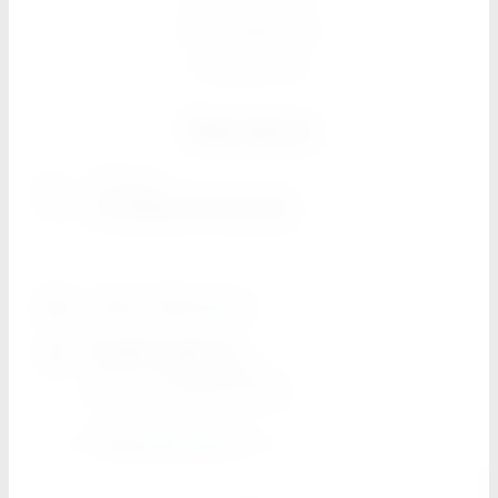
Поставщикам
Реквизиты
Контакты
г. Москва
+7 (926) 794-30-00
spektr-dk@mail.ru
График работы
Пн-Пт
с 8:00 до 18:00
Суббота
c 10:00 до 16:00
Обратный звонок