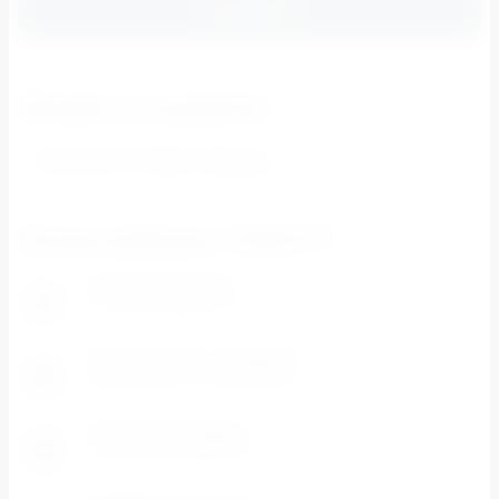
Отправить
Находится в разделах
Нитки 40/2 "STRONG" 5000 ярд
Почему выбирают СПЕКТР?
Разумные цены
1
Система скидок и цены ниже розничных.
Доступность каждому
2
Минимальная сумма заказа - 500 рублей
Отличный сервис
3
Работаем 6 дней в неделю