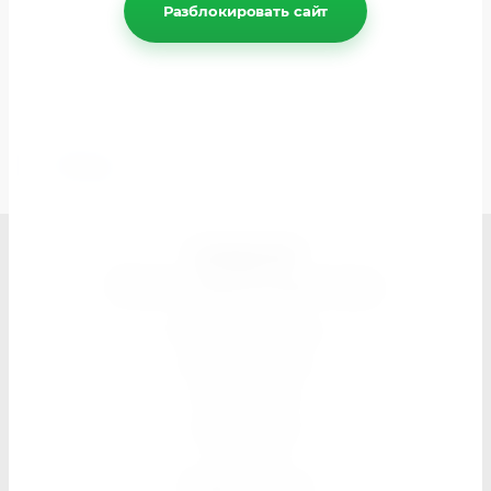
Разблокировать сайт
Связаться с нами
Отправьте нам сообщение spektr-dk@mail.ru
Назад
СПЕКТР
Магазин швейной фурнитуры
Поиск по сайту
Карта сайта
Контакты
Доставка
Оплата
Прайс листы