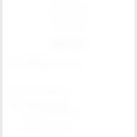
Прайс листы
Поставщикам
Реквизиты
Контакты
г. Москва
+7 (926) 794-30-00
spektr-dk@mail.ru
График работы
Пн-Пт
с 8:00 до 18:00
Суббота
c 10:00 до 16:00
Обратный звонок