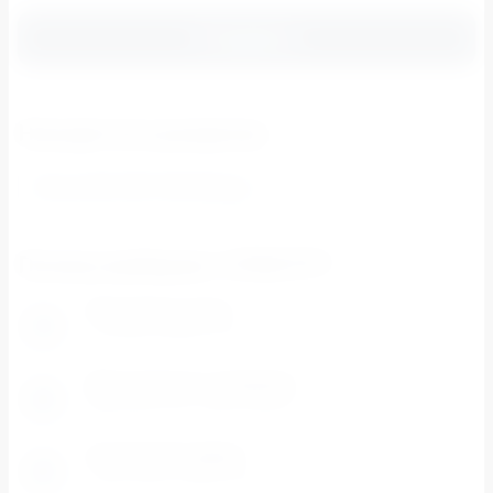
Отправить
Находится в разделах
Нитки 40/2 DOR TAK 400 ярд
Почему выбирают СПЕКТР?
Разумные цены
1
Система скидок и цены ниже розничных.
Доступность каждому
2
Минимальная сумма заказа - 500 рублей
Отличный сервис
3
Работаем 6 дней в неделю