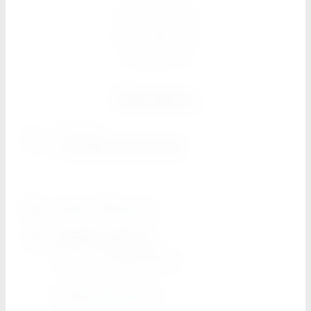
Прайс листы
Поставщикам
Реквизиты
Контакты
г. Москва
+7 (926) 794-30-00
spektr-dk@mail.ru
График работы
Пн-Пт
с 8:00 до 18:00
Суббота
c 10:00 до 16:00
Обратный звонок