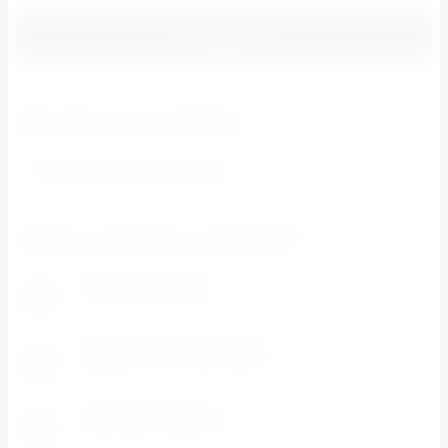
Отправить
Находится в разделах
Нитки 40/2 DOR TAK 400 ярд
Почему выбирают СПЕКТР?
Разумные цены
1
Система скидок и цены ниже розничных.
Доступность каждому
2
Минимальная сумма заказа - 500 рублей
Отличный сервис
3
Работаем 6 дней в неделю