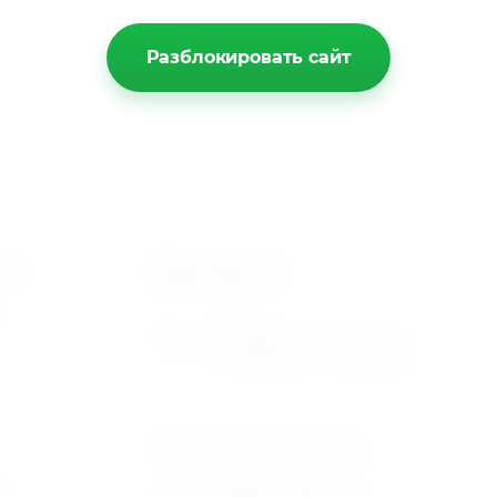
Разблокировать сайт
Контакты
йту
г. Москва
+7 (926) 794-30-00
spektr-dk@mail.ru
ы
График работы