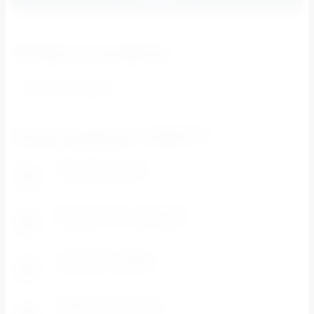
Находится в разделах
Вточные твердые
Почему выбирают СПЕКТР?
Разумные цены
1
Система скидок и цены ниже розничных.
Доступность каждому
2
Минимальная сумма заказа - 500 рублей
Отличный сервис
3
Работаем 6 дней в неделю
Удобная доставка