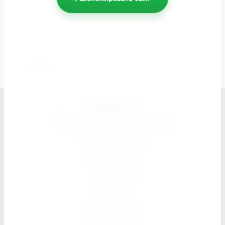
Отправьте нам сообщение spektr-dk@mail.ru
Назад
СПЕКТР
Магазин швейной фурнитуры
Поиск по сайту
Карта сайта
Контакты
Доставка
Оплата
Прайс листы