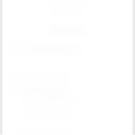
Поставщикам
Реквизиты
Контакты
г. Москва
+7 (926) 794-30-00
spektr-dk@mail.ru
График работы
Пн-Пт
с 8:00 до 18:00
Суббота
c 10:00 до 16:00
Обратный звонок
Этот сайт использует cookie-файлы и