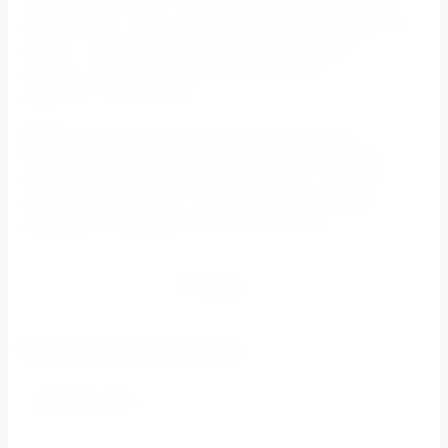
элегантным грифом. Подходит для любого верхнего
ассортимента, ткани Альпака, женской и молодежной
одежды. Современные технологии нанесения
клеевого покрытия обеспечивают мягкость и
надёжность применения.
Дублерин для производства верхней одежды и
оборудование для клеевого соединения обладают
различными свойствами, которые могут повлиять на
результат склеивания, поэтому мы рекомендуем
проведение предварительных испытаний.
Отзывы
Находится в разделах
Дублерин 100м