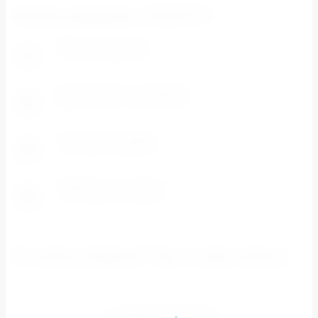
Почему выбирают СПЕКТР?
Разумные цены
1
Система скидок и цены ниже розничных.
Доступность каждому
2
Минимальная сумма заказа - 500 рублей
Отличный сервис
3
Работаем 6 дней в неделю
Удобная доставка
4
Доставляем любыми службами доставки
Остались вопросы? Мы готовы помочь.
+7 (926) 794-30-00